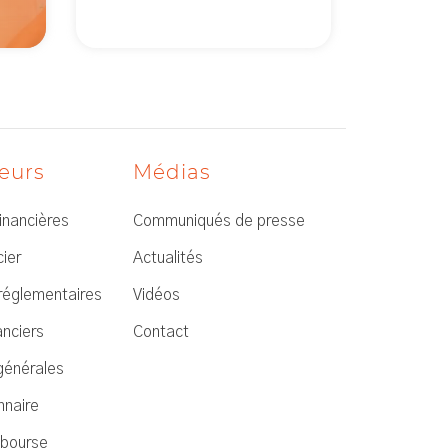
seurs
Médias
financières
Communiqués de presse
ier
Actualités
réglementaires
Vidéos
anciers
Contact
générales
nnaire
 bourse