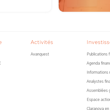
e
Activités
Investis
Avanquest
Publications 
E
Agenda financ
Informations 
Analystes fin
Assemblées 
Espace actio
Claranova en