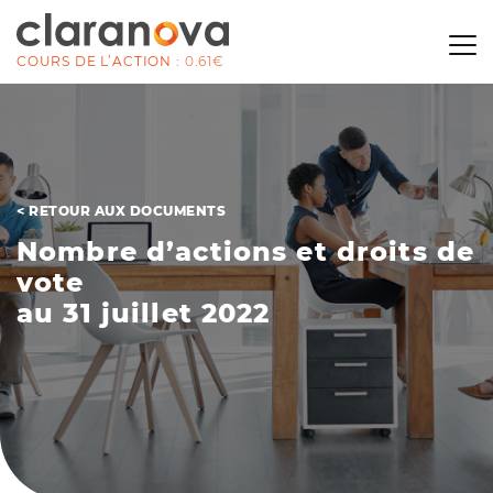
COURS DE L’ACTION :
0.61€
< RETOUR AUX DOCUMENTS
N
o
m
b
r
e
d
’
a
c
t
i
o
n
s
e
t
d
r
o
i
t
s
d
e
v
o
t
e
a
u
3
1
j
u
i
l
l
e
t
2
0
2
2