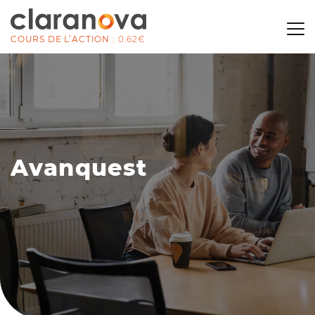
COURS DE L’ACTION :
0.62€
A
v
a
n
q
u
e
s
t