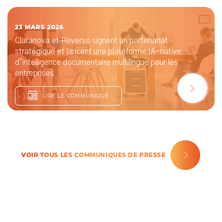
23 MARS 2026
Claranova et Reverso signent un partenariat
stratégique et lancent une plateforme IA-native
d’intelligence documentaire multilingue pour les
entreprises
LIRE LE COMMUNIQUÉ
VOIR TOUS LES COMMUNIQUÉS DE PRESSE