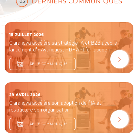
DERNIERS COMMUNIQUÉS
05
15 JUILLET 2026
Claranova accélère sa stratégie IA et B2B avec le
lancement d’« Avanquest PDF API for Claude »
LIRE LE COMMUNIQUÉ
29 AVRIL 2026
Claranova accélère son adoption de l’IA et
restructure son organisation
LIRE LE COMMUNIQUÉ