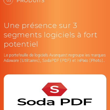
PRODUITS
03
Une présence sur 3
segments logiciels à fort
potentiel
Le portefeuille de logiciels Avanquest regroupe les marques
Adaware (Utilitaires), SodaPDF (PDF) et InPixio (Photo).