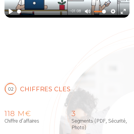
-01:08
Play
Mute
Settings
Ente
fulls
CHIFFRES CLES
02
118
M€
3
Chiffre d'affaires
Segments (PDF, Sécurité,
Photo)