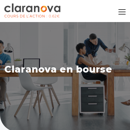
COURS DE L’ACTION :
0.62€
C
l
a
r
a
n
o
v
a
e
n
b
o
u
r
s
e