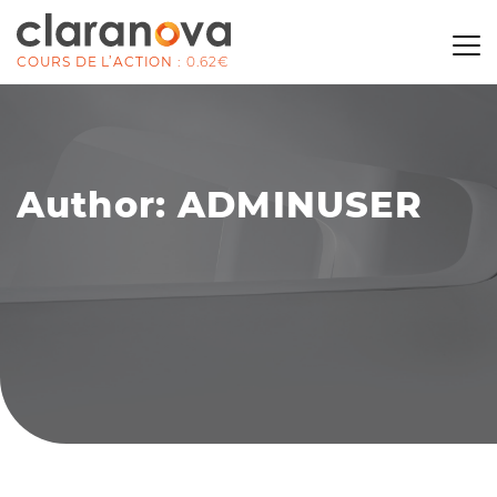
COURS DE L’ACTION :
0.62€
A
u
t
h
o
r
:
A
D
M
I
N
U
S
E
R