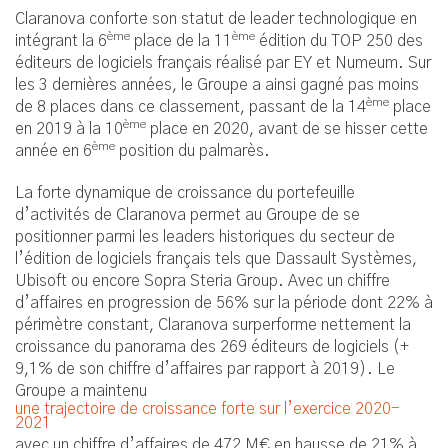
Claranova conforte son statut de leader technologique en
ème
ème
intégrant la 6
place de la 11
édition du TOP 250 des
éditeurs de logiciels français réalisé par EY et Numeum. Sur
les 3 dernières années, le Groupe a ainsi gagné pas moins
ème
de 8 places dans ce classement, passant de la 14
place
ème
en 2019 à la 10
place en 2020, avant de se hisser cette
ème
année en 6
position du palmarès.
La forte dynamique de croissance du portefeuille
d’activités de Claranova permet au Groupe de se
positionner parmi les leaders historiques du secteur de
l’édition de logiciels français tels que Dassault Systèmes,
Ubisoft ou encore Sopra Steria Group. Avec un chiffre
d’affaires en progression de 56% sur la période dont 22% à
périmètre constant, Claranova surperforme nettement la
croissance du panorama des 269 éditeurs de logiciels (+
9,1% de son chiffre d’affaires par rapport à 2019). Le
Groupe a maintenu
une trajectoire de croissance forte sur l’exercice 2020-
2021
avec un chiffre d’affaires de 472 M€ en hausse de 21% à