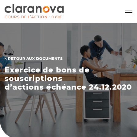
COURS DE L’ACTION :
0.61€
< RETOUR AUX DOCUMENTS
E
x
e
r
c
i
c
e
d
e
b
o
n
s
d
e
s
o
u
s
c
r
i
p
t
i
o
n
s
d
’
a
c
t
i
o
n
s
é
c
h
é
a
n
c
e
2
4
.
1
2
.
2
0
2
0