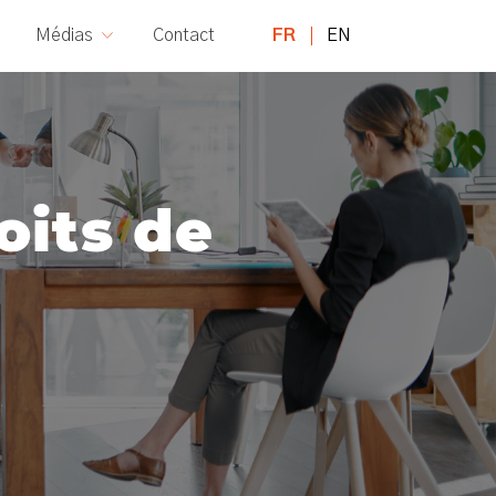
FR
EN
Médias
Contact
o
i
t
s
d
e