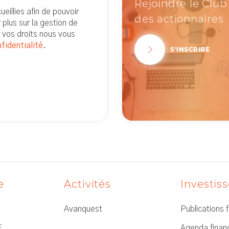
Rejoindre le Club
eillies afin de pouvoir
des actionnaires
plus sur la gestion de
 vos droits nous vous
fidentialité
.
S'INSCRIRE
e
Activités
Investis
Avanquest
Publications 
E
Agenda financ