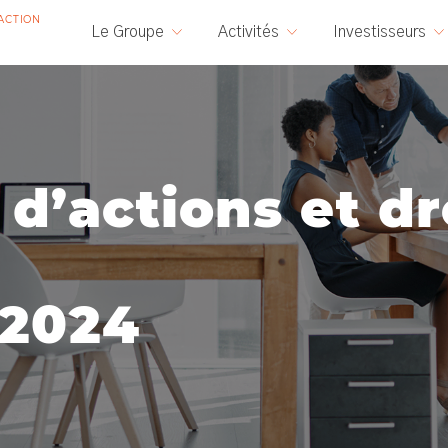
ACTION
Le Groupe
Activités
Investisseurs
d
’
a
c
t
i
o
n
s
e
t
d
r
2
0
2
4