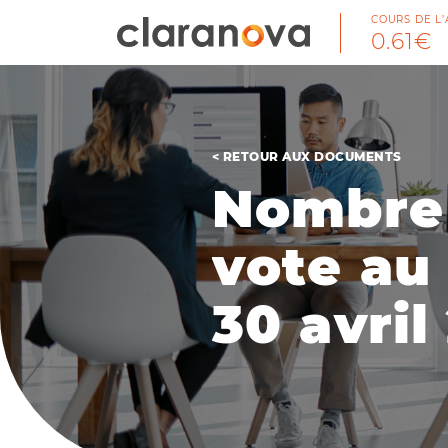
COURS DE L’
0.61€
< RETOUR AUX DOCUMENTS
N
o
m
b
r
e
v
o
t
e
a
u
3
0
a
v
r
i
l