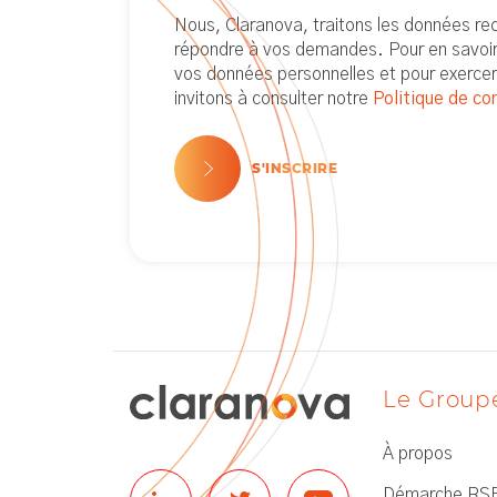
(Nécessaire)
Nous, Claranova, traitons les données recu
répondre à vos demandes. Pour en savoir 
vos données personnelles et pour exercer
invitons à consulter notre
Politique de con
S'INSCRIRE
Le Group
À propos
Démarche RS